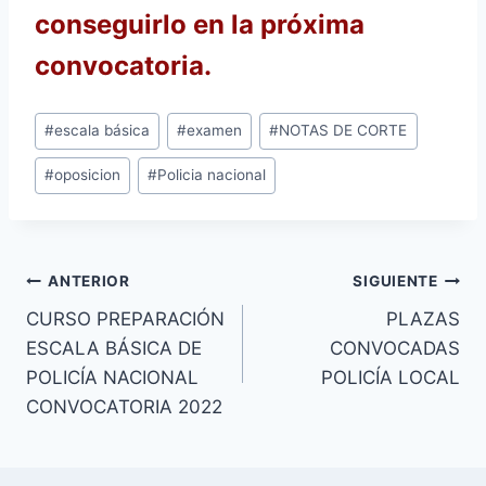
conseguirlo en la próxima
convocatoria.
Etiquetas
#
escala básica
#
examen
#
NOTAS DE CORTE
de
#
oposicion
#
Policia nacional
la
entrada:
Navegación
ANTERIOR
SIGUIENTE
CURSO PREPARACIÓN
PLAZAS
de
ESCALA BÁSICA DE
CONVOCADAS
entradas
POLICÍA NACIONAL
POLICÍA LOCAL
CONVOCATORIA 2022