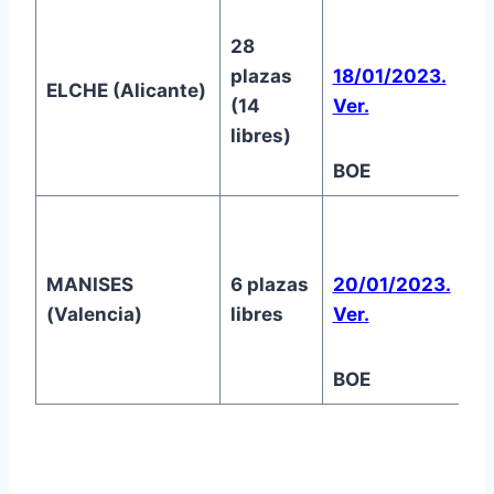
28
plazas
18/01/2023.
ELCHE (Alicante)
0
(14
Ver.
libres)
BOE
MANISES
6 plazas
20/01/2023.
2
(Valencia)
libres
Ver.
BOE