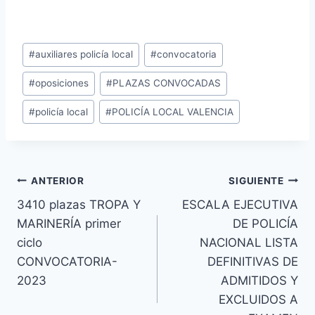
Etiquetas
#
auxiliares policía local
#
convocatoria
de
#
oposiciones
#
PLAZAS CONVOCADAS
la
entrada:
#
policía local
#
POLICÍA LOCAL VALENCIA
Navegación
ANTERIOR
SIGUIENTE
3410 plazas TROPA Y
ESCALA EJECUTIVA
de
MARINERÍA primer
DE POLICÍA
entradas
ciclo
NACIONAL LISTA
CONVOCATORIA-
DEFINITIVAS DE
2023
ADMITIDOS Y
EXCLUIDOS A