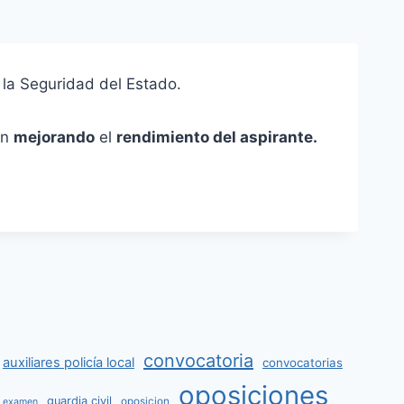
 la Seguridad del Estado.
ón
mejorando
el
rendimiento del aspirante.
convocatoria
auxiliares policía local
convocatorias
oposiciones
guardia civil
oposicion
examen