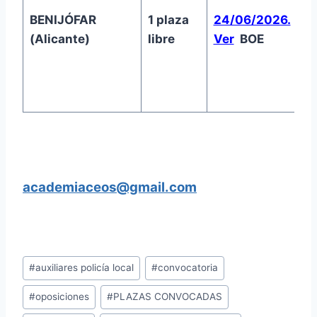
BENIJÓFAR
1 plaza
24/06/2026.
1
(Alicante)
libre
Ver
BOE
academiaceos@gmail.com
Etiquetas
#
auxiliares policía local
#
convocatoria
de
#
oposiciones
#
PLAZAS CONVOCADAS
la