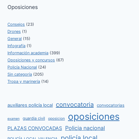
Oposiciones
Consejos
(23)
Drones
(1)
General
(15)
Infografía
(1)
Información academia
(399)
Oposiciones y concursos
(67)
Policía Nacional
(24)
Sin categoría
(205)
Tropa y marinería
(14)
convocatoria
auxiliares policía local
convocatorias
oposiciones
guardia civil
oposicion
examen
Policia nacional
PLAZAS CONVOCADAS
policía local
POLICÍA LOCAL VALENCIA