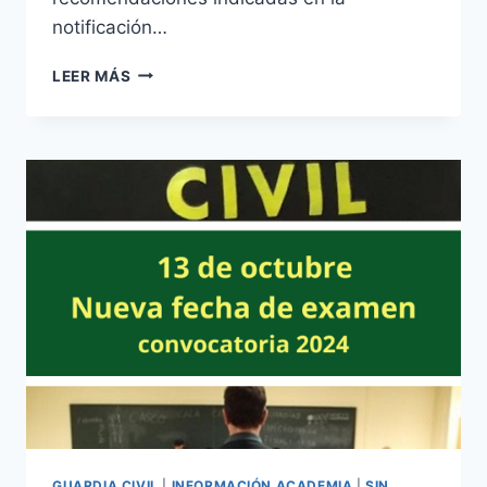
notificación…
01
LEER MÁS
DE
MARZO
PRUEBAS
ESCRITAS
DE
OPOSICIÓN
ESCALA
BÁSICA
POLICÍA
NACIONAL
CONVOCATORIA
-2024
GUARDIA CIVIL
|
INFORMACIÓN ACADEMIA
|
SIN