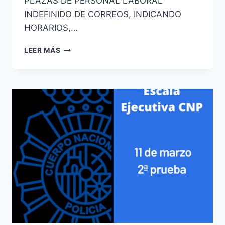
PLAZAS DE PERSONAL LABORAL
INDEFINIDO DE CORREOS, INDICANDO
HORARIOS,…
CORREOS
LEER MÁS
INFORMACIÓN
PARA
LA
CONVOCATORIA
DE
EXAMEN
7
DE
MAYO