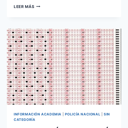
PUBLICADA
LEER MÁS
LISTA
DEFINITIVA
DE
ADMITIDOS
Y
EXCLUIDOS
A
LAS
PRUEBAS
SELECTIVAS
GUARDIA
CIVIL
2023
INFORMACIÓN ACADEMIA
|
POLICÍA NACIONAL
|
SIN
CATEGORÍA