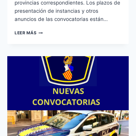
provincias correspondientes. Los plazos de
presentación de instancias y otros
anuncios de las convocatorias están…
POLICÍA
LEER MÁS
LOCAL
Y
AUXILIARES
PLAZAS
CONVOCADAS:
BUSOT
;
MUSEROS
;
CASTELLÓN
;
POBLA
DE
FARNALS
;
BENAGUASIL