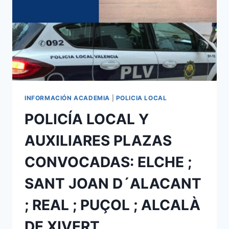
VILLAJOYOSA
;
BUÑOL
;
GATA
DE
GORGOS
INFORMACIÓN ACADEMIA
|
POLICIA LOCAL
POLICÍA LOCAL Y
AUXILIARES PLAZAS
CONVOCADAS: ELCHE ;
SANT JOAN D´ALACANT
; REAL ; PUÇOL ; ALCALÀ
DE XIVERT