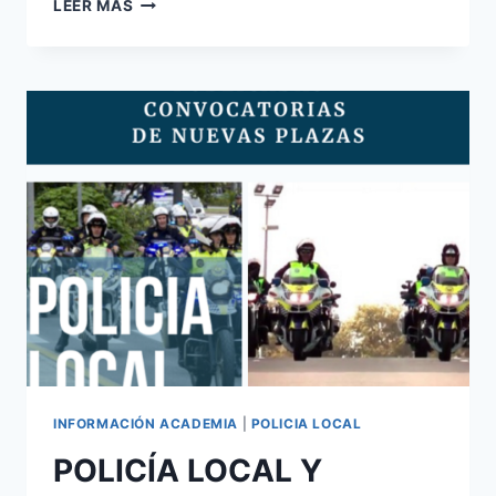
POLICÍA
LEER MÁS
LOCAL
Y
AUXILIARES
PLAZAS
CONVOCADAS:
ELCHE
;
PICANYA
;
GANDÍA
;
GUARDAMAR
DEL
SEGURA
INFORMACIÓN ACADEMIA
|
POLICIA LOCAL
POLICÍA LOCAL Y