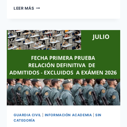
POLICÍA
LEER MÁS
LOCAL
Y
AUXILIARES
PLAZAS
CONVOCADAS:
MORELLA
;
BENIJÓFAR
GUARDIA CIVIL
|
INFORMACIÓN ACADEMIA
|
SIN
CATEGORÍA