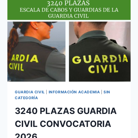
CONVOCADAS:
ELCHE
;
SANT
JOAN
D
´ALACANT
;
REAL
;
PUÇOL
;
ALCALÀ
DE
GUARDIA CIVIL
|
INFORMACIÓN ACADEMIA
|
SIN
XIVERT
CATEGORÍA
3240 PLAZAS GUARDIA
CIVIL CONVOCATORIA
2026