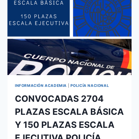
MANISES
;
LA
VALL
D
´UIXÓ
;
TORREBLANCA
INFORMACIÓN ACADEMIA
|
POLICÍA NACIONAL
CONVOCADAS 2704
PLAZAS ESCALA BÁSICA
Y 150 PLAZAS ESCALA
EJECUTIVA POLICÍA