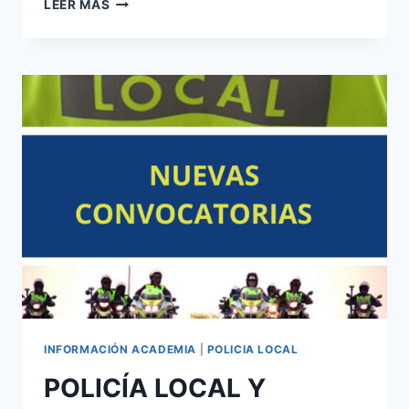
CONVOCADAS
LEER MÁS
2704
PLAZAS
ESCALA
BÁSICA
Y
150
PLAZAS
ESCALA
EJECUTIVA
POLICÍA
NACIONAL
CONVOCATORIAS
–
2026
INFORMACIÓN ACADEMIA
|
POLICIA LOCAL
POLICÍA LOCAL Y