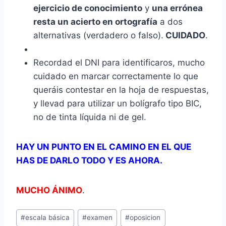
ejercicio de conocimiento
y
una errónea
resta un acierto en ortografía
a dos
alternativas (verdadero o falso).
CUIDADO
.
Recordad el DNI para identificaros, mucho
cuidado en marcar correctamente lo que
queráis contestar en la hoja de respuestas,
y llevad para utilizar un bolígrafo tipo BIC,
no de tinta líquida ni de gel.
HAY UN PUNTO EN EL CAMINO EN EL QUE
HAS DE DARLO TODO Y ES AHORA.
MUCHO ÁNIMO
.
Etiquetas
#
escala básica
#
examen
#
oposicion
de