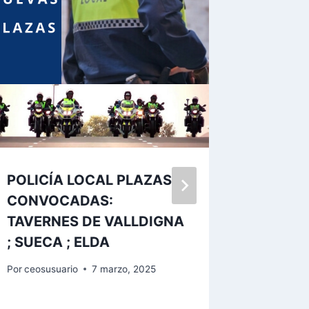
POLICÍA LOCAL PLAZAS
POLICÍ
CONVOCADAS:
AUXILI
TAVERNES DE VALLDIGNA
CONVO
; SUECA ; ELDA
BENEJÚ
REQUEN
Por
ceosusuario
7 marzo, 2025
DELS S