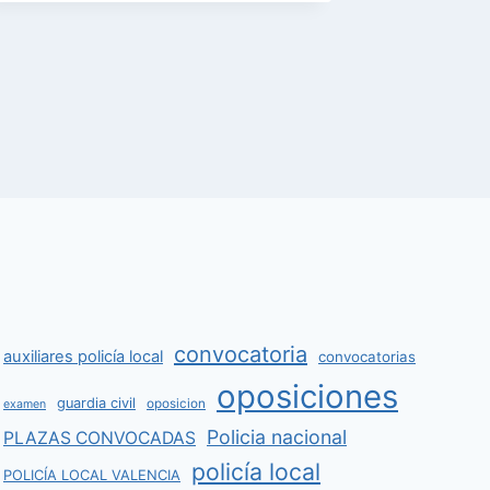
Por
ceosus
convocatoria
auxiliares policía local
convocatorias
oposiciones
guardia civil
oposicion
examen
Policia nacional
PLAZAS CONVOCADAS
policía local
POLICÍA LOCAL VALENCIA