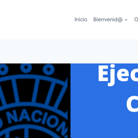
Inicio
Bienvenid@
O