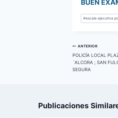
BUEN EXAM
Etiquetas
#
escala ejecutiva po
de
la
entrada:
Navegación
ANTERIOR
POLICÍA LOCAL PLA
de
´ALCORA ; SAN FUL
entradas
SEGURA
Publicaciones Similar