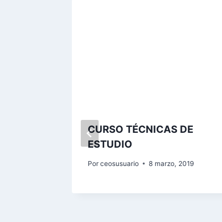
ACIÓN
CURSO TÉCNICAS DE
ESTUDIO
E
Por
ceosusuario
8 marzo, 2019
bre, 2021