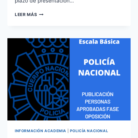
plazo de presentación…
CONVOCADAS
LEER MÁS
2764
PLAZAS
ESCALA
BÁSICA
Y
150
PLAZAS
ESCALA
EJECUTIVA
POLICÍA
NACIONAL
CONVOCATORIAS
–
2025
INFORMACIÓN ACADEMIA
|
POLICÍA NACIONAL