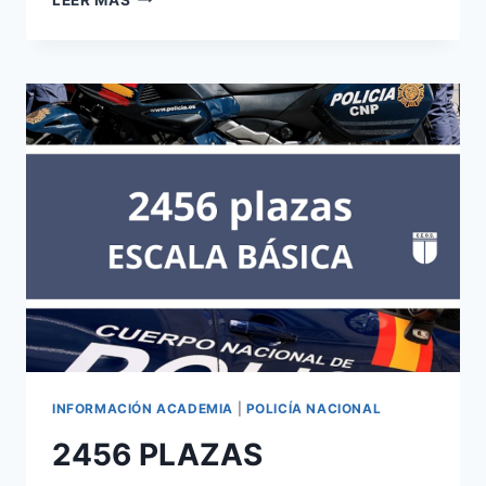
NACIONAL
CONVOCATORIAS
2022
ESCALA
EJECUTIVA
Y
ESCALA
BÁSICA
DE
CNP,
PUBLICADAS
LISTAS
PROVISIONALES
DE
ADMITIDOS
Y
EXCLUIDOS
A
INFORMACIÓN ACADEMIA
|
POLICÍA NACIONAL
EXAMEN
2456 PLAZAS