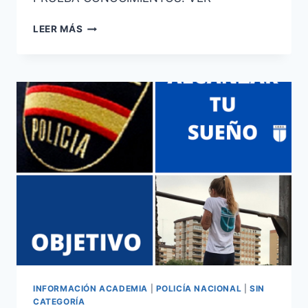
ESCALA
LEER MÁS
BÁSICA
POLICÍA
NACIONAL
2ª
PRUEBA
CONVOCATORIA
2022
INFORMACIÓN ACADEMIA
|
POLICÍA NACIONAL
|
SIN
CATEGORÍA