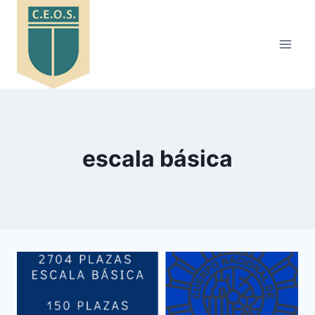
Saltar
al
contenido
escala básica