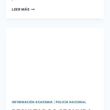
2456
LEER MÁS
PLAZAS
CONVOCADAS
ESCALA
BÁSICA
POLICÍA
NACIONAL
CONVOCATORIA
–
2022
INFORMACIÓN ACADEMIA
|
POLICÍA NACIONAL