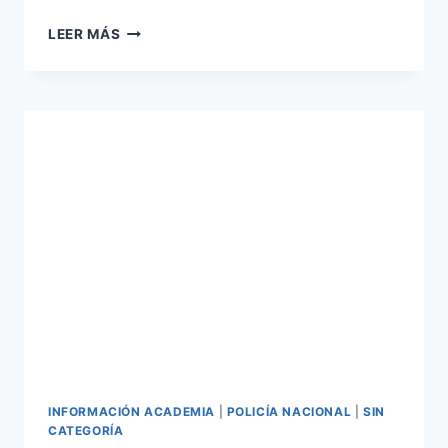
RESULTADOS
LEER MÁS
SEGUNDA
PRUEBA
ESCALA
BÁSICA
DE
POLICÍA
NACIONAL
CONVOCATORIA
2021
INFORMACIÓN ACADEMIA
|
POLICÍA NACIONAL
|
SIN
CATEGORÍA