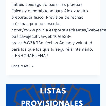
habéis conseguido pasar las pruebas
físicas y enhorabuena para Alex vuestro
preparador físico. Previsión de fechas
próximas pruebas escritas:
https://www.policia.es/portalaspirantes/web/esca
basica-ejecutiva/-/eb40/ee38-
previsi%C3%93n-fechas Ánimo y voluntad
para los que los que lo seguiréis intentado.
¡¡ ENHORABUENA !!
PRUEBAS
LEER MÁS
FÍSICAS
POLICÍA
NACIONAL
–
2023