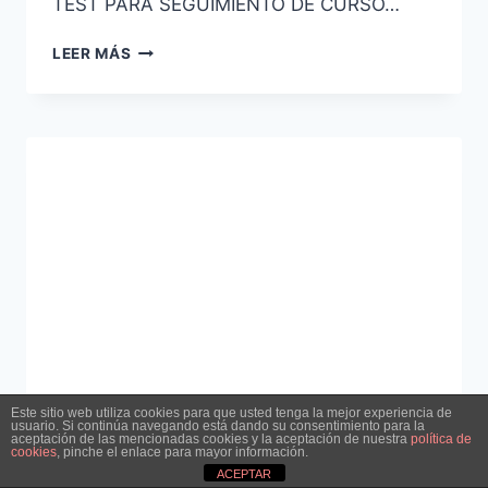
TEST PARA SEGUIMIENTO DE CURSO…
CURSO
LEER MÁS
PREPARACIÓN
ESCALA
BÁSICA
DE
POLICÍA
NACIONAL
CONVOCATORIA
2022
Este sitio web utiliza cookies para que usted tenga la mejor experiencia de
usuario. Si continúa navegando está dando su consentimiento para la
aceptación de las mencionadas cookies y la aceptación de nuestra
política de
cookies
, pinche el enlace para mayor información.
INFORMACIÓN ACADEMIA
|
POLICÍA NACIONAL
ACEPTAR