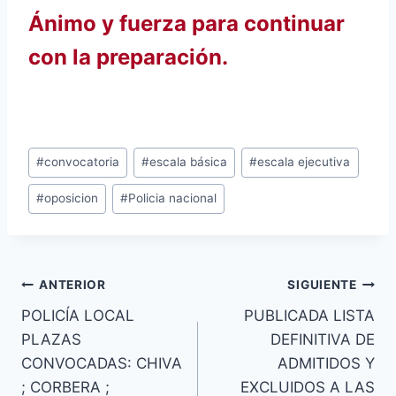
Ánimo y fuerza para continuar
con la preparación.
Etiquetas
#
convocatoria
#
escala básica
#
escala ejecutiva
de
#
oposicion
#
Policia nacional
la
entrada:
Navegación
ANTERIOR
SIGUIENTE
POLICÍA LOCAL
PUBLICADA LISTA
de
PLAZAS
DEFINITIVA DE
entradas
CONVOCADAS: CHIVA
ADMITIDOS Y
; CORBERA ;
EXCLUIDOS A LAS