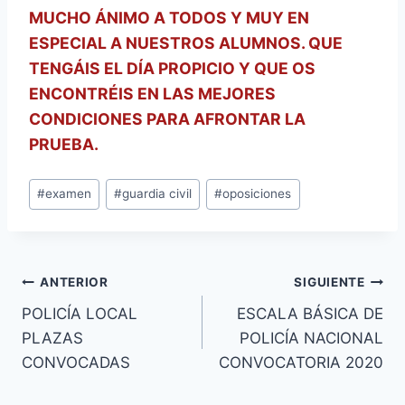
MUCHO ÁNIMO A TODOS Y MUY EN
ESPECIAL A NUESTROS ALUMNOS. QUE
TENGÁIS EL DÍA PROPICIO Y QUE OS
ENCONTRÉIS EN LAS MEJORES
CONDICIONES PARA AFRONTAR LA
PRUEBA.
Etiquetas
#
examen
#
guardia civil
#
oposiciones
de
la
entrada:
Navegación
ANTERIOR
SIGUIENTE
POLICÍA LOCAL
ESCALA BÁSICA DE
de
PLAZAS
POLICÍA NACIONAL
entradas
CONVOCADAS
CONVOCATORIA 2020