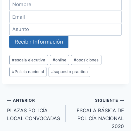
Etiquetas
#
escala ejecutiva
#
online
#
oposiciones
de
#
Policia nacional
#
supuesto practico
la
entrada:
Navegación
ANTERIOR
SIGUIENTE
PLAZAS POLICÍA
ESCALA BÁSICA DE
de
LOCAL CONVOCADAS
POLICÍA NACIONAL
entradas
2020