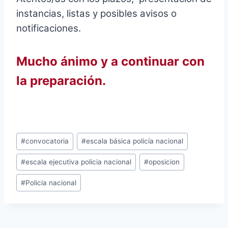
instancias, listas y posibles avisos o
notificaciones.
Mucho ánimo y a continuar con
la preparación.
Etiquetas
#
convocatoria
#
escala básica policía nacional
de
#
escala ejecutiva policia nacional
#
oposicion
la
entrada:
#
Policia nacional