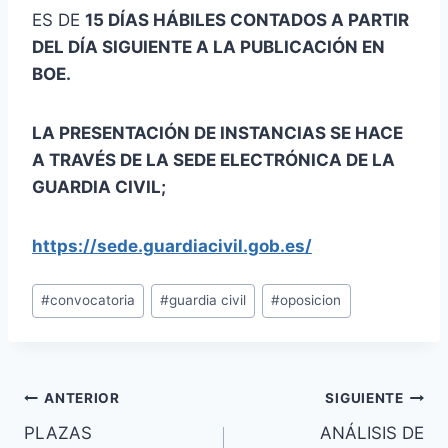
ES DE
15 DÍAS HÁBILES CONTADOS A PARTIR
DEL DÍA SIGUIENTE A LA PUBLICACIÓN EN
BOE.
LA PRESENTACIÓN DE INSTANCIAS SE HACE
A TRAVÉS DE LA SEDE ELECTRÓNICA DE LA
GUARDIA CIVIL;
https://sede.guardiacivil.gob.es/
Etiquetas
#
convocatoria
#
guardia civil
#
oposicion
de
la
entrada:
Navegación
ANTERIOR
SIGUIENTE
PLAZAS
ANÁLISIS DE
de