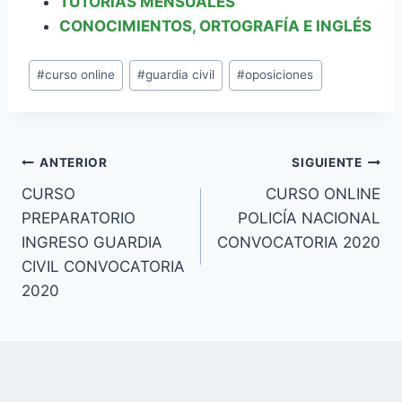
TUTORÍAS MENSUALES
CONOCIMIENTOS, ORTOGRAFÍA E INGLÉS
Etiquetas
#
curso online
#
guardia civil
#
oposiciones
de
la
entrada:
Navegación
ANTERIOR
SIGUIENTE
CURSO
CURSO ONLINE
de
PREPARATORIO
POLICÍA NACIONAL
entradas
INGRESO GUARDIA
CONVOCATORIA 2020
CIVIL CONVOCATORIA
2020