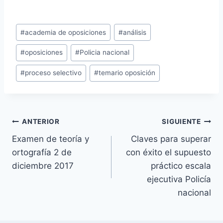
Etiquetas
#
academia de oposiciones
#
análisis
de
#
oposiciones
#
Policia nacional
la
entrada:
#
proceso selectivo
#
temario oposición
Navegación
ANTERIOR
SIGUIENTE
Examen de teoría y
Claves para superar
de
ortografía 2 de
con éxito el supuesto
entradas
diciembre 2017
práctico escala
ejecutiva Policía
nacional