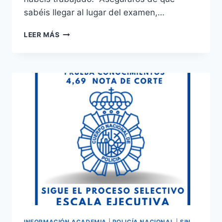
sabéis llegar al lugar del examen,…
PRUEBAS
LEER MÁS
SELECTIVAS
OPOSICIÓN
ESCALA
BÁSICA
DE
POLICÍA
NACIONAL
CONVOCATORIA
2023
INFORMACIÓN ACADEMIA
|
POLICÍA NACIONAL
|
SIN