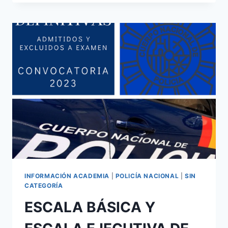
PROCEDIMIENTO
Y
NORMAS
DE
VALORACIÓN
APLICABLES
EN
PROCESOS
DE
EVALUACIÓN
INFORMACIÓN ACADEMIA
|
POLICÍA NACIONAL
|
SIN
CATEGORÍA
ESCALA BÁSICA Y