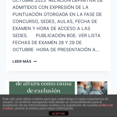
OCTUBRE 2023 RELACIÓN DEFINITIVA DE
ADMITIDOS CON EXPRESIÓN DE LA
PUNTUACIÓN OTORGADA EN LA FASE DE
CONCURSO, SEDES, AULAS, FECHA DE
EXAMEN Y HORA DE ACCESO A LAS
SEDES. PUBLICACIÓN BOE. VER LISTA
FECHAS DE EXAMEN 28 Y 29 DE
OCTUBRE HORA DE PRESENTACIÓN A…
PUBLICADA
LEER MÁS
LISTA
DEFINITIVA
DE
ADMITIDOS
Y
EXCLUIDOS
A
Este sitio web utiliza cookies para que usted tenga la mejor experiencia de
usuario. Si continúa navegando está dando su consentimiento para la
LAS
aceptación de las mencionadas cookies y la aceptación de nuestra
política de
cookies
, pinche el enlace para mayor información.
PRUEBAS
ACEPTAR
SELECTIVAS