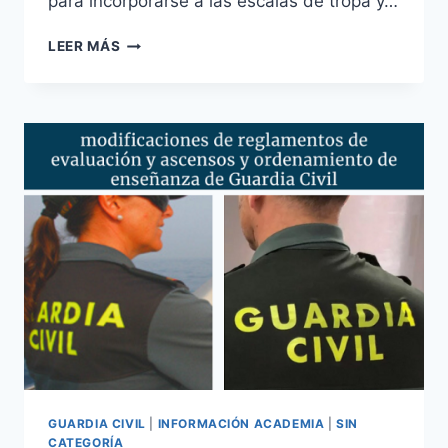
para incorporarse a las escalas de tropa y…
3976
LEER MÁS
PLAZAS
TROPA
Y
MARINERÍA
PRIMER
CICLO
CONVOCATORIA-
2024
GUARDIA CIVIL
|
INFORMACIÓN ACADEMIA
|
SIN
CATEGORÍA