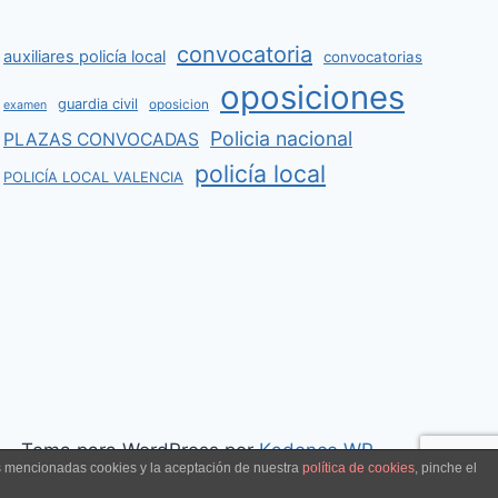
convocatoria
auxiliares policía local
convocatorias
oposiciones
guardia civil
oposicion
examen
Policia nacional
PLAZAS CONVOCADAS
policía local
POLICÍA LOCAL VALENCIA
s - Tema para WordPress por
Kadence WP
as mencionadas cookies y la aceptación de nuestra
política de cookies
, pinche el