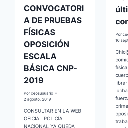
CONVOCATORI
últ
A DE PRUEBAS
co
FÍSICAS
Por
ce
16 sep
OPOSICIÓN
Chic
ESCALA
comie
BÁSICA CNP-
físic
cuerp
2019
librar
lucha
Por
ceosusuario
fuerz
2 agosto, 2019
prime
CONSULTAR EN LA WEB
opos
OFICIAL POLICÍA
traba
NACIONAL YA QUEDA