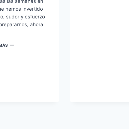
as las semanas en
ue hemos invertido
o, sudor y esfuerzo
prepararnos, ahora
COMIENZAN
 MÁS
LAS
PRUEBAS
FÍSICAS
DE
LA
EB
POLICÍA
NACIONAL:
ÚLTIMOS
CONSEJOS