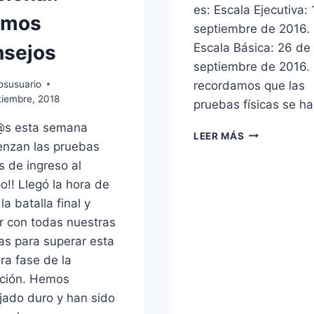
es: Escala Ejecutiva:
imos
septiembre de 2016.
Escala Básica: 26 de
nsejos
septiembre de 2016.
osusuario
recordamos que las
tiembre, 2018
pruebas físicas se h
@s esta semana
FECHA
LEER MÁS
nzan las pruebas
PRUEBAS
FÍSICAS
as de ingreso al
o!! Llegó la hora de
 la batalla final y
r con todas nuestras
as para superar esta
ra fase de la
ición. Hemos
jado duro y han sido