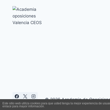
FÍSICAS
OPOSICIÓN
ESCALA
BÁSICA
CNP-
2019
© 2026 Academia de Oposiciones
Este sitio web utiliza cookies para que usted tenga la mejor experiencia de us
enlace para mayor información.