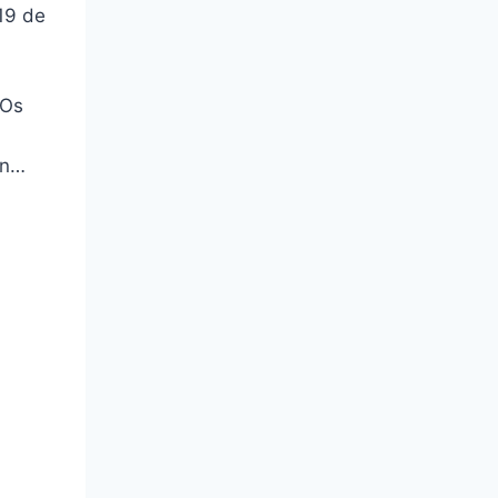
 19 de
 Os
an…