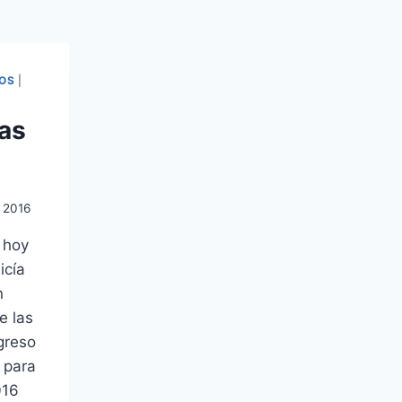
SOS
|
as
, 2016
 hoy
icía
n
e las
greso
l para
016