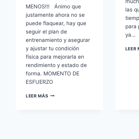
much
MENOS!!! Ánimo que
las q
justamente ahora no se
tiemp
puede flaquear, hay que
para 
seguir el plan de
ya…
entrenamiento y asegurar
y ajustar tu condición
LEER
física para mejorarla en
rendimiento y estado de
forma. MOMENTO DE
ESFUERZO
CONSULTA
LEER MÁS
LISTA
DEFINITIVA
Y
CONVOCATORIA
DE
PRUEBAS