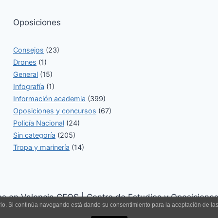
Oposiciones
Consejos
(23)
Drones
(1)
General
(15)
Infografía
(1)
Información academia
(399)
Oposiciones y concursos
(67)
Policía Nacional
(24)
Sin categoría
(205)
Tropa y marinería
(14)
 en Valencia CEOS | Centro de Estudios y Oposicione
uario. Si continúa navegando está dando su consentimiento para la aceptación de l