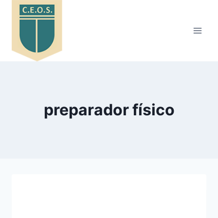
Saltar
al
contenido
preparador físico