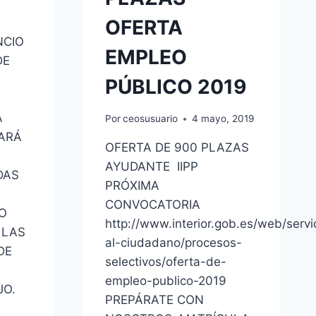
OFERTA
NCIO
EMPLEO
DE
PÚBLICO 2019
A
Por
ceosusuario
4 mayo, 2019
ARÁ
OFERTA DE 900 PLAZAS
AYUDANTE IIPP
DAS
PRÓXIMA
CONVOCATORIA
O
http://www.interior.gob.es/web/servi
 LAS
al-ciudadano/procesos-
DE
selectivos/oferta-de-
empleo-publico-2019
JO.
PREPÁRATE CON