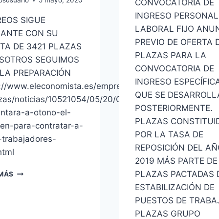
osusuario
5 mayo, 2020
CONVOCATORIA DE
INGRESO PERSONAL
EOS SIGUE
LABORAL FIJO ANU
ANTE CON SU
PREVIO DE OFERTA 
TA DE 3421 PLAZAS
PLAZAS PARA LA
SOTROS SEGUIMOS
CONVOCATORIA DE
LA PREPARACIÓN
INGRESO ESPECÍFIC
://www.eleconomista.es/empresas-
QUE SE DESARROLL
zas/noticias/10521054/05/20/Correos-
POSTERIORMENTE.
ntara-a-otono-el-
PLAZAS CONSTITUI
en-para-contratar-a-
POR LA TASA DE
trabajadores-
REPOSICIÓN DEL AÑ
html
fs/BOE-
2019 MÁS PARTE DE
CORREOS
PLAZAS PACTADAS 
 MÁS
SIGUE
ESTABILIZACIÓN DE
ADELANTE
PUESTOS DE TRABA
CON
SU
PLAZAS GRUPO