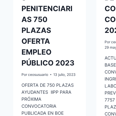
PENITENCIARI
CO
AS 750
CO
PLAZAS
20
OFERTA
Por
ce
29 ma
EMPLEO
ACTU
PÚBLICO 2023
BASE
CONV
Por
ceosusuario
13 julio, 2023
INGR
OFERTA DE 750 PLAZAS
LABO
AYUDANTES IIPP PARA
PREV
PRÓXIMA
7757
CONVOCATORIA
PLAZ
PUBLICADA EN BOE
CONV