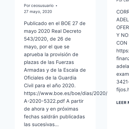
Por
ce
Por
ceosusuario
CORR
27 mayo, 2020
ADEL
Publicado en el BOE 27 de
OFER
mayo 2020 Real Decreto
Y NO
543/2020, de 26 de
CON 
mayo, por el que se
https
aprueba la provisión de
finan
plazas de las Fuerzas
adela
Armadas y de la Escala de
exam
Oficiales de la Guardia
3421-
Civil para el año 2020.
fijos.
https://www.boe.es/boe/dias/2020/05/27/pd
A-2020-5322.pdf A partir
LEER
de ahora y en próximas
fechas saldrán publicadas
las sucesivas…