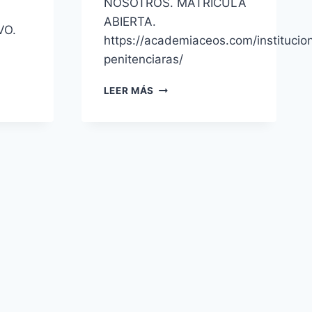
NOSOTROS. MATRÍCULA
ABIERTA.
VO.
https://academiaceos.com/institucio
penitenciaras/
AYUDANTE
LEER MÁS
DE
INSTITUCIONES
PENITENCIARIAS
900
PLAZAS
OFERTA
EMPLEO
PÚBLICO
2019