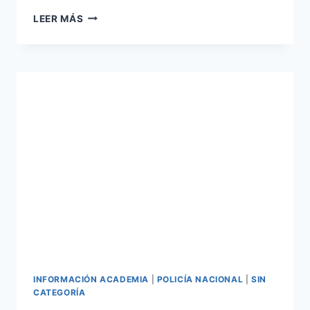
ESCALA
LEER MÁS
EJECUTIVA
DE
POLICÍA
NACIONAL
PUBLICADAS
LISTAS
PROVISIONALES
DE
ADMITIDOS
Y
EXCLUIDOS,
CONVOCATORIA
2021
INFORMACIÓN ACADEMIA
|
POLICÍA NACIONAL
|
SIN
CATEGORÍA