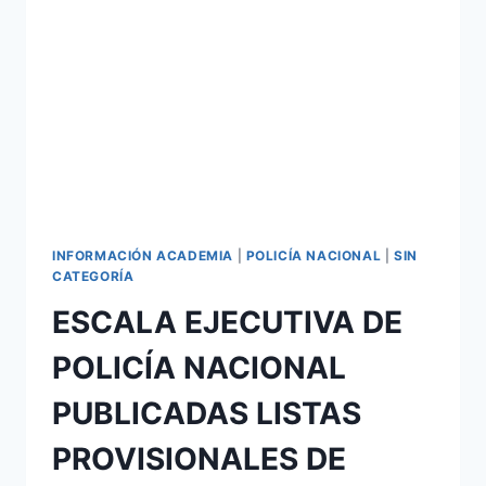
ESCALA
BÁSICA
DE
CNP,
PUBLICADAS
LISTAS
PROVISIONALES
DE
ADMITIDOS
Y
EXCLUIDOS
A
INFORMACIÓN ACADEMIA
|
POLICÍA NACIONAL
|
SIN
EXAMEN
CATEGORÍA
ESCALA EJECUTIVA DE
POLICÍA NACIONAL
PUBLICADAS LISTAS
PROVISIONALES DE