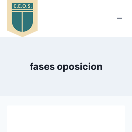
Saltar
al
contenido
fases oposicion