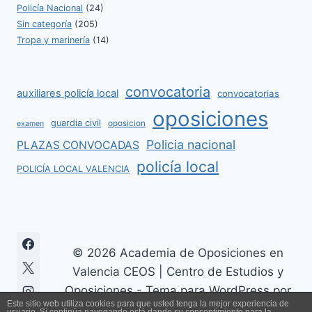
Policía Nacional
(24)
Sin categoría
(205)
Tropa y marinería
(14)
convocatoria
auxiliares policía local
convocatorias
oposiciones
guardia civil
oposicion
examen
Policia nacional
PLAZAS CONVOCADAS
policía local
POLICÍA LOCAL VALENCIA
© 2026 Academia de Oposiciones en
Valencia CEOS | Centro de Estudios y
Oposiciones - Tema para WordPress por
Este sitio web utiliza cookies para que usted tenga la mejor experiencia de
Kadence WP