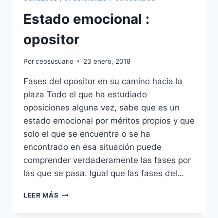
LA
PRUEBA
Estado emocional :
PRIMERA
DEL
opositor
PROCESO
SELECTIVO
Por
ceosusuario
23 enero, 2018
CUERPO
AYUDANTES
Fases del opositor en su camino hacia la
DE
plaza Todo el que ha estudiado
INSTITUCIONES
PENITENCIARIAS
oposiciones alguna vez, sabe que es un
estado emocional por méritos propios y que
solo el que se encuentra o se ha
encontrado en esa situación puede
comprender verdaderamente las fases por
las que se pasa. Igual que las fases del…
ESTADO
LEER MÁS
EMOCIONAL
: