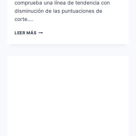
comprueba una línea de tendencia con
disminución de las puntuaciones de
corte….
12
LEER MÁS
DE
DICIEMBRE
SEGUNDA
PRUEBA
CONVOCATORIA
2020
CUERPO
DE
AYUDANTES
INSTITUCIONES
PENITENCIARIAS