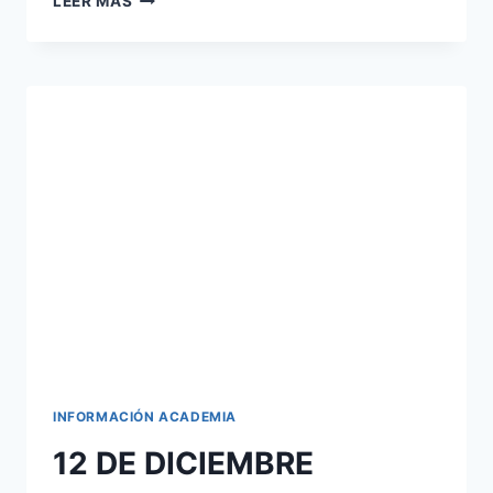
LEER MÁS
DE
INSTITUCIONES
PENITENCIARIAS
MODIFICACIÓN
APARTADO
CURSO
SELECTIVO
Y
PRÁCTICAS
INFORMACIÓN ACADEMIA
12 DE DICIEMBRE