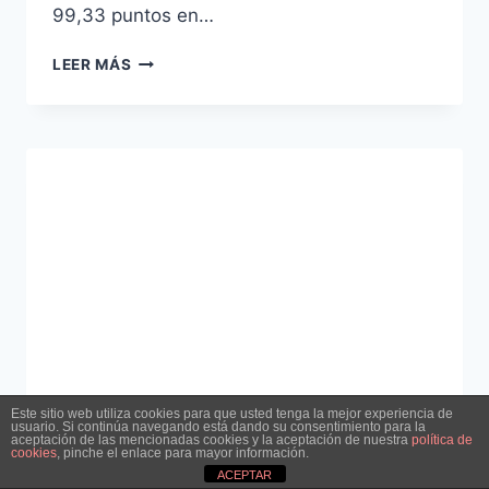
99,33 puntos en…
RESULTADOS
LEER MÁS
PRIMERA
PRUEBA
AYUDANTE
DE
INSTITUCIONES
PENITENCIARIAS-
2019
Este sitio web utiliza cookies para que usted tenga la mejor experiencia de
usuario. Si continúa navegando está dando su consentimiento para la
aceptación de las mencionadas cookies y la aceptación de nuestra
política de
cookies
, pinche el enlace para mayor información.
INFORMACIÓN ACADEMIA
ACEPTAR