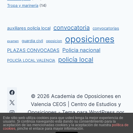
Tropa y marinería
(14)
convocatoria
auxiliares policía local
convocatorias
oposiciones
guardia civil
oposicion
examen
Policia nacional
PLAZAS CONVOCADAS
policía local
POLICÍA LOCAL VALENCIA
© 2026 Academia de Oposiciones en
Valencia CEOS | Centro de Estudios y
Oposiciones - Tema para WordPress por
Este sitio web utiliza cookies para que usted tenga la mejor experiencia de
Kadence WP
usuario. Si continúa navegando está dando su consentimiento para la
aceptación de las mencionadas cookies y la aceptación de nuestra
política de
cookies
, pinche el enlace para mayor información.