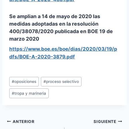
Se amplian a 14 de mayo de 2020 las
medidas adoptadas en la resolución
400/38078/2020 publicada en BOE 19 de
marzo 2020
https://www.boe.es/boe/dias/2020/03/19/p
dfs/BOE-A-2020-3879.pdf
Etiquetas
#
oposiciones
#
proceso selectivo
de
#
tropa y marineria
la
entrada:
Navegación
ANTERIOR
SIGUIENTE