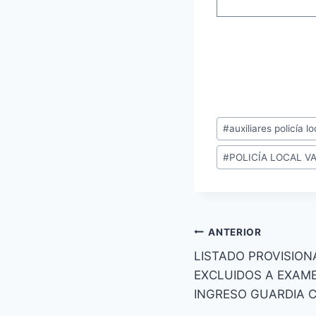
Etiquetas
#
auxiliares policía lo
de
#
POLICÍA LOCAL V
la
entrada:
Navegación
ANTERIOR
LISTADO PROVISION
de
EXCLUIDOS A EXAM
entradas
INGRESO GUARDIA C