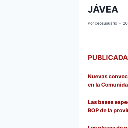
JÁVEA
Por
ceosusuario
26
PUBLICADA
Nuevas convocat
en la Comunida
Las bases espec
BOP de la prov
Los plazos de p