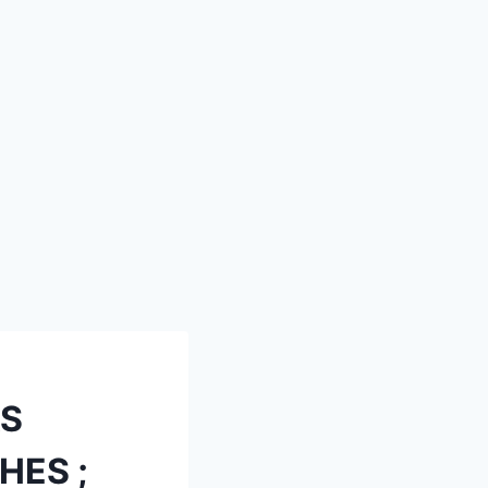
AS
HES ;