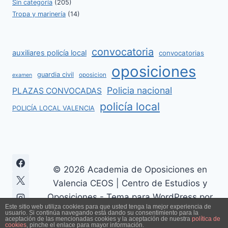
Sin categoría
(205)
Tropa y marinería
(14)
convocatoria
auxiliares policía local
convocatorias
oposiciones
guardia civil
oposicion
examen
Policia nacional
PLAZAS CONVOCADAS
policía local
POLICÍA LOCAL VALENCIA
© 2026 Academia de Oposiciones en
Valencia CEOS | Centro de Estudios y
Oposiciones - Tema para WordPress por
Este sitio web utiliza cookies para que usted tenga la mejor experiencia de
Kadence WP
usuario. Si continúa navegando está dando su consentimiento para la
aceptación de las mencionadas cookies y la aceptación de nuestra
política de
cookies
, pinche el enlace para mayor información.