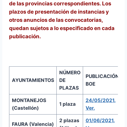
de las provincias correspondientes. Los
plazos de presentación de instancias y
otros anuncios de las convocatorias,
quedan sujetos a lo especificado en cada
publicación.
NÚMERO
PUBLICACIÓN
AYUNTAMIENTOS
DE
BOE
PLAZAS
MONTANEJOS
24/05/2021.
1 plaza
0
(Castellón)
Ver.
2 plazas
01/06/2021.
FAURA (Valencia)