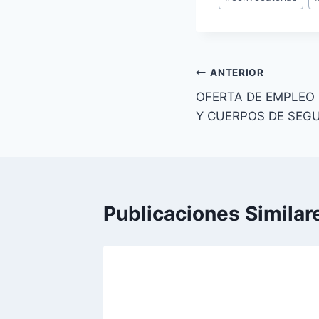
de
la
entrada:
Navegación
ANTERIOR
OFERTA DE EMPLEO 
de
Y CUERPOS DE SEG
entradas
Publicaciones Similar