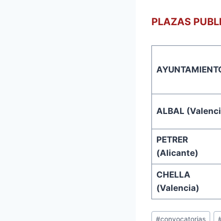
PLAZAS PUBL
AYUNTAMIENT
ALBAL (Valenci
PETRER
(Alicante)
CHELLA
(Valencia)
Etiquetas
#
convocatorias