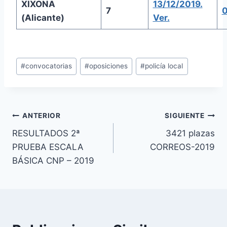
XIXONA
13/12/2019.
7
0
(Alicante)
Ver.
Etiquetas
#
convocatorias
#
oposiciones
#
policía local
de
la
entrada:
Navegación
ANTERIOR
SIGUIENTE
RESULTADOS 2ª
3421 plazas
de
PRUEBA ESCALA
CORREOS-2019
entradas
BÁSICA CNP – 2019