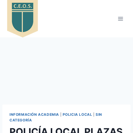
Saltar
al
contenido
INFORMACIÓN ACADEMIA
|
POLICIA LOCAL
|
SIN
CATEGORÍA
POLICÍA LOCAL PLAZAS