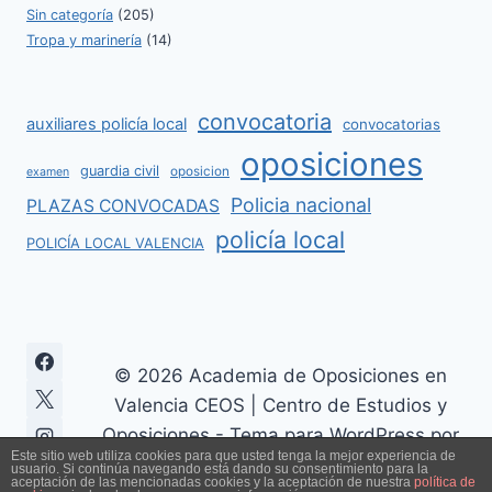
Sin categoría
(205)
Tropa y marinería
(14)
convocatoria
auxiliares policía local
convocatorias
oposiciones
guardia civil
oposicion
examen
Policia nacional
PLAZAS CONVOCADAS
policía local
POLICÍA LOCAL VALENCIA
© 2026 Academia de Oposiciones en
Valencia CEOS | Centro de Estudios y
Oposiciones - Tema para WordPress por
Este sitio web utiliza cookies para que usted tenga la mejor experiencia de
Kadence WP
usuario. Si continúa navegando está dando su consentimiento para la
aceptación de las mencionadas cookies y la aceptación de nuestra
política de