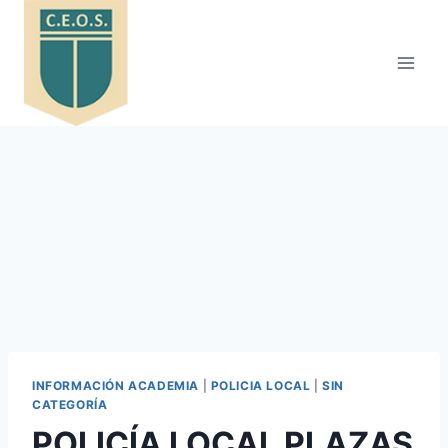
Saltar
al
contenido
INFORMACIÓN ACADEMIA
|
POLICIA LOCAL
|
SIN
CATEGORÍA
POLICÍA LOCAL PLAZAS