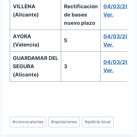
VILLENA
Rectificación
04/03/2020
(Alicante)
de bases
Ver.
nuevo plazo
AYORA
04/03/2020
5
(Valencia)
Ver.
GUARDAMAR DEL
04/03/2020
SEGURA
3
Ver.
(Alicante)
Etiquetas
#
convocatorias
#
oposiciones
#
policía local
de
la