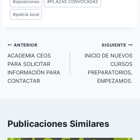
#
oposiciones
#
PLAZAS CONVOCADAS
la
entrada:
#
policía local
Navegación
ANTERIOR
SIGUIENTE
ACADEMIA CEOS
INICIO DE NUEVOS
de
PARA SOLICITAR
CURSOS
entradas
INFORMACIÓN PARA
PREPARATORIOS,
CONTACTAR
EMPEZAMOS.
Publicaciones Similares