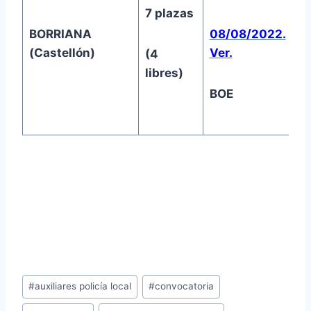
7 plazas
BORRIANA
08/08/2022.
0
(Castellón)
Ver.
(4
libres)
BOE
Etiquetas
#
auxiliares policía local
#
convocatoria
de