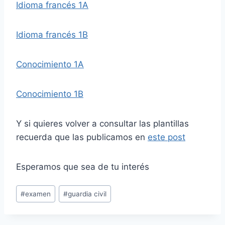
Idioma francés 1A
Idioma francés 1B
Conocimiento 1A
Conocimiento 1B
Y si quieres volver a consultar las plantillas
recuerda que las publicamos en
este post
Esperamos que sea de tu interés
Etiquetas
#
examen
#
guardia civil
de
la