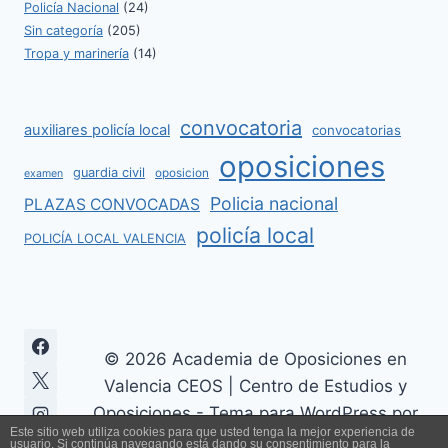
Policía Nacional
(24)
Sin categoría
(205)
Tropa y marinería
(14)
convocatoria
auxiliares policía local
convocatorias
oposiciones
guardia civil
oposicion
examen
Policia nacional
PLAZAS CONVOCADAS
policía local
POLICÍA LOCAL VALENCIA
© 2026 Academia de Oposiciones en
Valencia CEOS | Centro de Estudios y
Oposiciones - Tema para WordPress por
Este sitio web utiliza cookies para que usted tenga la mejor experiencia de
Kadence WP
usuario. Si continúa navegando está dando su consentimiento para la