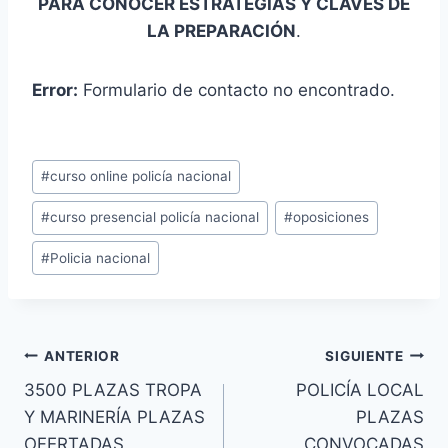
PARA CONOCER ESTRATEGIAS Y CLAVES DE
LA PREPARACIÓN
.
Error:
Formulario de contacto no encontrado.
Etiquetas
#
curso online policía nacional
de
#
curso presencial policía nacional
#
oposiciones
la
entrada:
#
Policia nacional
Navegación
ANTERIOR
SIGUIENTE
3500 PLAZAS TROPA
POLICÍA LOCAL
de
Y MARINERÍA PLAZAS
PLAZAS
entradas
OFERTADAS
CONVOCADAS