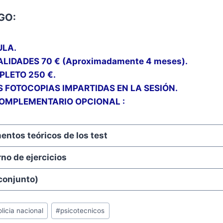
GO:
ULA.
LIDADES 70 € (Aproximadamente 4 meses).
LETO 250 €.
S FOTOCOPIAS IMPARTIDAS EN LA SESIÓN.
COMPLEMENTARIO
OPCIONAL :
ntos teóricos de los test
no de ejercicios
conjunto)
licia nacional
#
psicotecnicos