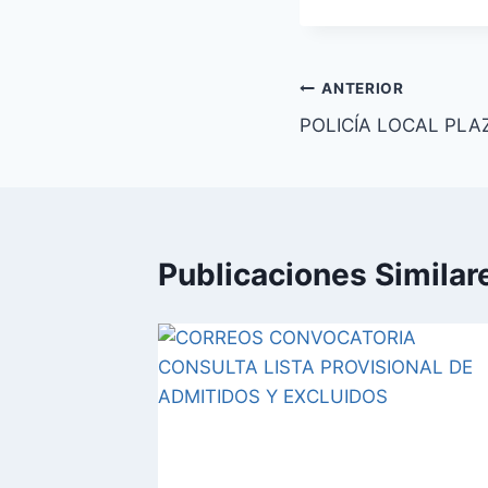
la
entrada:
Navegación
ANTERIOR
POLICÍA LOCAL PL
de
entradas
Publicaciones Similar