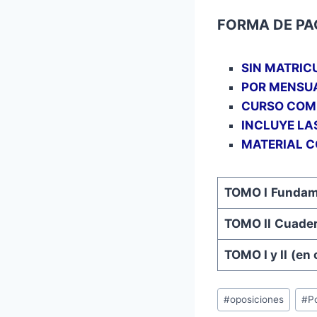
FORMA DE PA
SIN MATRIC
POR MENSUA
CURSO COMP
INCLUYE LA
MATERIAL 
TOMO I
Fundame
TOMO II
Cuader
TOMO I y II
(en 
Etiquetas
#
oposiciones
#
Po
de