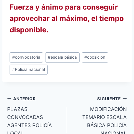
Fuerza y ánimo para conseguir
aprovechar al máximo, el
tiempo
disponible.
Etiquetas
#
convocatoria
#
escala básica
#
oposicion
de
#
Policia nacional
la
entrada:
Navegación
ANTERIOR
SIGUIENTE
PLAZAS
MODIFICACIÓN
de
CONVOCADAS
TEMARIO ESCALA
entradas
AGENTES POLICÍA
BÁSICA POLICÍA
LOCAL
NACIONAL